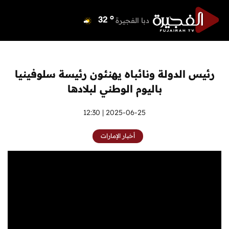
o
دبي
36
o
دبا الفجيرة
32
o
مسافي
32
o
الشارقة
35
o
عجمان
34
رئيس الدولة ونائباه يهنئون رئيسة سلوفينيا
o
أم القيوين
35
باليوم الوطني لبلادها
o
راس الخيمة
35
o
الفجيرة
2025-06-25 | 12:30
32
أخبار الإمارات