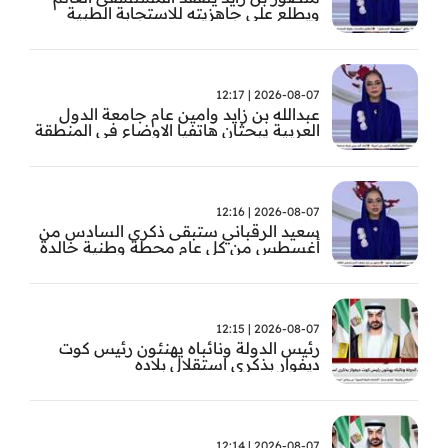
ويطلع على جاهزيته للاستجابة الطبية
الطارئة
2026-08-07 | 12:17
عبدالله بن زايد وامين عام جامعة الدول
العربية يبحثان هاتفيا الاوضاع في المنطقة
2026-08-07 | 12:16
سعيد الرقباني ستبقى ذكرى السادس من
أغسطس من كل عام محطة وطنية خالدة
في تاريخ الإمارات نستحضر فيها بفخر رؤية
الوالد المؤسس
2026-08-07 | 12:15
رئيس الدولة ونائباه يهنئون رئيس كوت
ديفوار بذكرى استقلال بلاده
2026-08-07 | 12:14