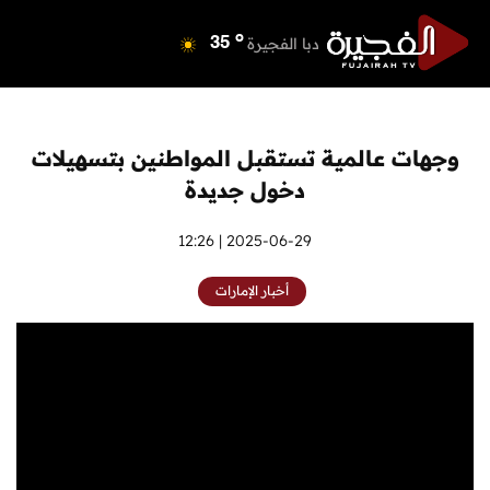
o
دبي
41
o
دبا الفجيرة
35
o
مسافي
35
o
الشارقة
41
o
عجمان
40
وجهات عالمية تستقبل المواطنين بتسهيلات
o
أم القيوين
39
دخول جديدة
o
راس الخيمة
41
o
الفجيرة
2025-06-29 | 12:26
34
أخبار الإمارات