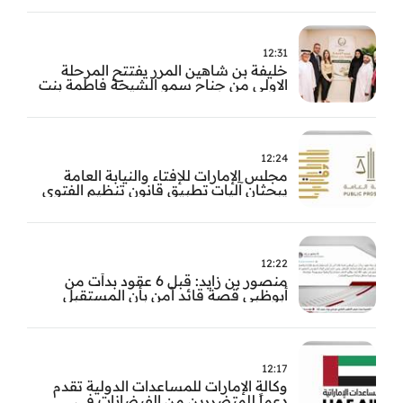
12:31
خليفة بن شاهين المرر يفتتح المرحلة
الاولى من جناح سمو الشيخة فاطمة بنت
مبارك للجراحة النسائية والتوليد في
مستشفى المقاصد
12:24
مجلس الإمارات للإفتاء والنيابة العامة
يبحثان آليات تطبيق قانون تنظيم الفتوى
وضبط المخالفات
12:22
منصور بن زايد: قبل 6 عقود بدأت من
أبوظبي قصة قائد آمن بأن المستقبل
يُصنع بالإرادة والعمل
12:17
وكالة الإمارات للمساعدات الدولية تقدم
دعماً للمتضررين من الفيضانات في