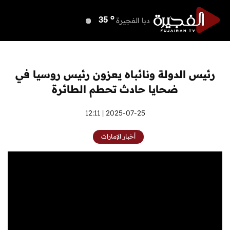
o
دبي
37
o
دبا الفجيرة
35
o
مسافي
35
o
الشارقة
35
o
عجمان
35
رئيس الدولة ونائباه يعزون رئيس روسيا في
o
أم القيوين
35
ضحايا حادث تحطم الطائرة
o
راس الخيمة
35
o
الفجيرة
2025-07-25 | 12:11
34
أخبار الإمارات