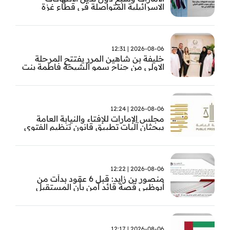
الاسرائيلية المتواصلة في قطاع غزة
2026-08-06 | 12:31
خليفة بن شاهين المرر يفتتح المرحلة
الاولى من جناح سمو الشيخة فاطمة بنت
مبارك للجراحة النسائية والتوليد في
مستشفى المقاصد
2026-08-06 | 12:24
مجلس الإمارات للإفتاء والنيابة العامة
يبحثان آليات تطبيق قانون تنظيم الفتوى
وضبط المخالفات
2026-08-06 | 12:22
منصور بن زايد: قبل 6 عقود بدأت من
أبوظبي قصة قائد آمن بأن المستقبل
يُصنع بالإرادة والعمل
2026-08-06 | 12:17