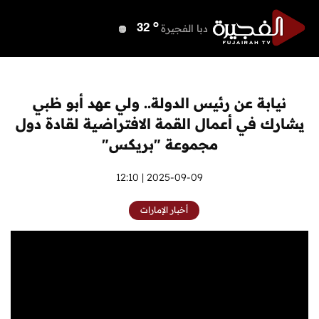
o
دبي
40
o
دبا الفجيرة
32
o
مسافي
32
o
الشارقة
39
o
عجمان
40
نيابة عن رئيس الدولة.. ولي عهد أبو ظبي
o
أم القيوين
40
يشارك في أعمال القمة الافتراضية لقادة دول
o
راس الخيمة
38
مجموعة "بريكس"
o
الفجيرة
31
2025-09-09 | 12:10
أخبار الإمارات