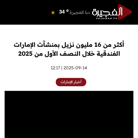
o
دبي
39
o
دبا الفجيرة
34
o
مسافي
34
o
الشارقة
41
o
عجمان
40
أكثر من 16 مليون نزيل بمنشآت الإمارات
o
أم القيوين
39
الفندقية خلال النصف الأول من 2025
o
راس الخيمة
40
o
الفجيرة
2025-09-14 | 12:17
33
أخبار الإمارات