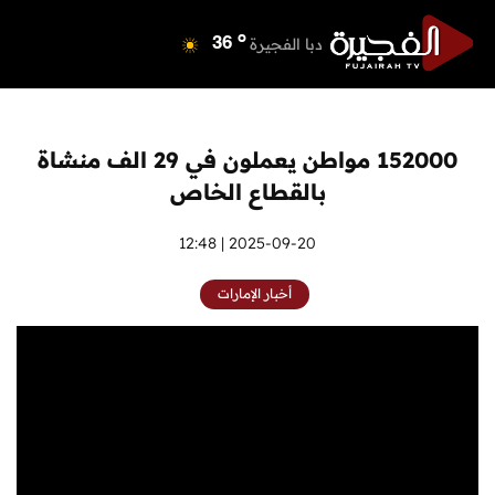
o
دبي
40
o
دبا الفجيرة
36
o
مسافي
36
o
الشارقة
40
o
عجمان
40
152000 مواطن يعملون في 29 الف منشاة
o
أم القيوين
39
بالقطاع الخاص
o
راس الخيمة
40
o
الفجيرة
2025-09-20 | 12:48
35
أخبار الإمارات