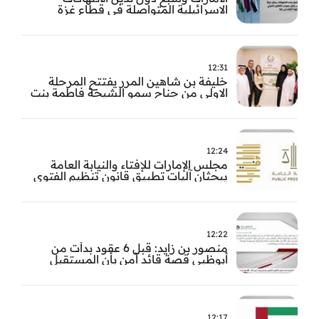
الاسرائيلية المتواصلة في قطاع غزة
12:31
خليفة بن شاهين المرر يفتتح المرحلة
الاولى من جناح سمو الشيخة فاطمة بنت
مبارك للجراحة النسائية والتوليد في
مستشفى المقاصد
12:24
مجلس الإمارات للإفتاء والنيابة العامة
يبحثان آليات تطبيق قانون تنظيم الفتوى
وضبط المخالفات
12:22
منصور بن زايد: قبل 6 عقود بدأت من
أبوظبي قصة قائد آمن بأن المستقبل
يُصنع بالإرادة والعمل
12:17