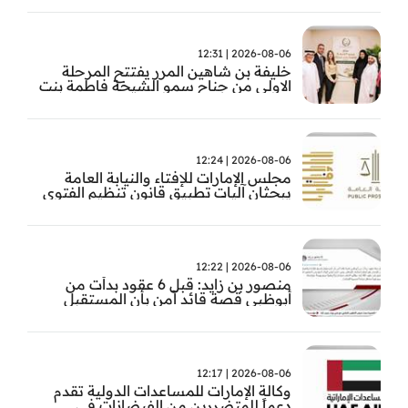
2026-08-06 | 12:31
خليفة بن شاهين المرر يفتتح المرحلة
الاولى من جناح سمو الشيخة فاطمة بنت
مبارك للجراحة النسائية والتوليد في
مستشفى المقاصد
2026-08-06 | 12:24
مجلس الإمارات للإفتاء والنيابة العامة
يبحثان آليات تطبيق قانون تنظيم الفتوى
وضبط المخالفات
2026-08-06 | 12:22
منصور بن زايد: قبل 6 عقود بدأت من
أبوظبي قصة قائد آمن بأن المستقبل
يُصنع بالإرادة والعمل
2026-08-06 | 12:17
وكالة الإمارات للمساعدات الدولية تقدم
دعماً للمتضررين من الفيضانات في