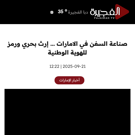
o
دبي
38
o
دبا الفجيرة
35
o
مسافي
35
o
الشارقة
38
o
عجمان
37
صناعة السفن في الامارات ... إرث بحري ورمز
o
أم القيوين
37
للهوية الوطنية
o
راس الخيمة
37
o
الفجيرة
2025-09-21 | 12:22
34
أخبار الإمارات