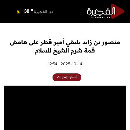
o
دبي
40
o
دبا الفجيرة
38
o
مسافي
38
o
الشارقة
41
o
عجمان
39
منصور بن زايد يلتقي أمير قطر على هامش
o
أم القيوين
39
قمة شرم الشيخ للسلام
o
راس الخيمة
40
o
الفجيرة
2025-10-14 | 12:34
38
أخبار الإمارات