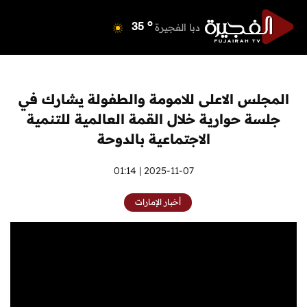
o
دبي
39
o
دبا الفجيرة
35
o
مسافي
35
o
الشارقة
42
o
عجمان
40
المجلس الاعلى للامومة والطفولة يشارك في
o
أم القيوين
39
جلسة حوارية خلال القمة العالمية للتنمية
o
راس الخيمة
40
الاجتماعية بالدوحة
o
الفجيرة
34
2025-11-07 | 01:14
أخبار الإمارات