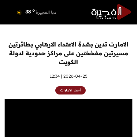
o
دبي
40
o
دبا الفجيرة
38
o
مسافي
38
o
الشارقة
41
o
عجمان
39
الامارت تدين بشدة الاعتداء الارهابي بطائرتين
o
أم القيوين
39
مسيرتين مفخختين على مراكز حدودية لدولة
o
راس الخيمة
40
الكويت
o
الفجيرة
38
2026-04-25 | 12:34
أخبار الإمارات