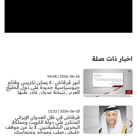
اخبار ذات صلة
2026-06-26 | 04:48
أنور قرقاش : لا يمكن تكريس وقائع
جيوسياسية جديدة على دول الخليج
العربي نتيجة عدوان غادر عليها
2026-06-03 | 12:22
قرقاش في ظل العدوان الإيراني
المتكرر على دولة الكويت ومملكة
البحرين الشقيقتين.. لا بدّ من موقف
خليجي صلب وموحّد ومتماسك