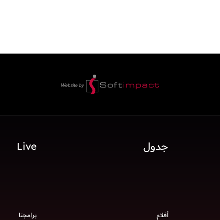
جدول
Live
أفلام
برامجنا