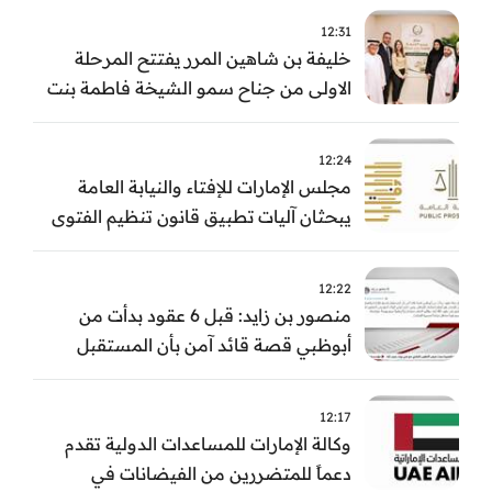
12:31
خليفة بن شاهين المرر يفتتح المرحلة
الاولى من جناح سمو الشيخة فاطمة بنت
مبارك للجراحة النسائية والتوليد في
مستشفى المقاصد
12:24
مجلس الإمارات للإفتاء والنيابة العامة
يبحثان آليات تطبيق قانون تنظيم الفتوى
وضبط المخالفات
12:22
منصور بن زايد: قبل 6 عقود بدأت من
أبوظبي قصة قائد آمن بأن المستقبل
يُصنع بالإرادة والعمل
12:17
وكالة الإمارات للمساعدات الدولية تقدم
دعماً للمتضررين من الفيضانات في