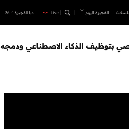
o
دبي
39
o
لسلات
الفجيرة اليوم
دبا الفجيرة
36
Live
o
مسافي
36
o
الشارقة
40
o
عجمان
40
o
أم القيوين
39
o
راس الخيمة
40
o
الفجيرة
35