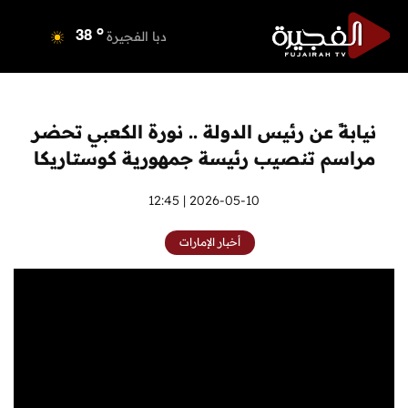
o
دبي
39
o
دبا الفجيرة
38
o
مسافي
38
o
الشارقة
41
o
عجمان
39
نيابةً عن رئيس الدولة .. نورة الكعبي تحضر
o
أم القيوين
38
مراسم تنصيب رئيسة جمهورية كوستاريكا
o
راس الخيمة
39
o
الفجيرة
2026-05-10 | 12:45
38
أخبار الإمارات