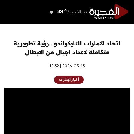
o
دبي
37
o
دبا الفجيرة
33
o
مسافي
33
o
الشارقة
35
o
عجمان
35
اتحاد الامارات للتايكواندو ..رؤية تطويرية
o
أم القيوين
36
متكاملة لاعداد اجيال من الابطال
o
راس الخيمة
33
o
الفجيرة
2026-05-13 | 12:32
33
أخبار الإمارات