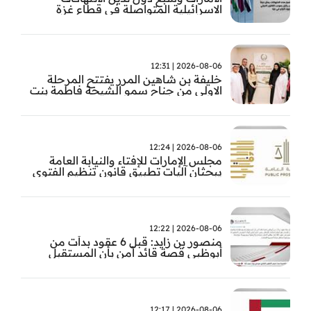
الاسرائيلية المتواصلة في قطاع غزة
2026-08-06 | 12:31
خليفة بن شاهين المرر يفتتح المرحلة
الاولى من جناح سمو الشيخة فاطمة بنت
مبارك للجراحة النسائية والتوليد في
مستشفى المقاصد
2026-08-06 | 12:24
مجلس الإمارات للإفتاء والنيابة العامة
يبحثان آليات تطبيق قانون تنظيم الفتوى
وضبط المخالفات
2026-08-06 | 12:22
منصور بن زايد: قبل 6 عقود بدأت من
أبوظبي قصة قائد آمن بأن المستقبل
يُصنع بالإرادة والعمل
2026-08-06 | 12:17