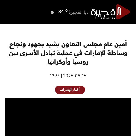
o
دبي
40
o
دبا الفجيرة
34
o
مسافي
34
o
الشارقة
39
o
عجمان
39
أمين عام مجلس التعاون يشيد بجهود ونجاح
o
أم القيوين
39
وساطة الإمارات في عملية تبادل الأسرى بين
o
راس الخيمة
39
روسيا وأوكرانيا
o
الفجيرة
32
2026-05-16 | 12:35
أخبار الإمارات