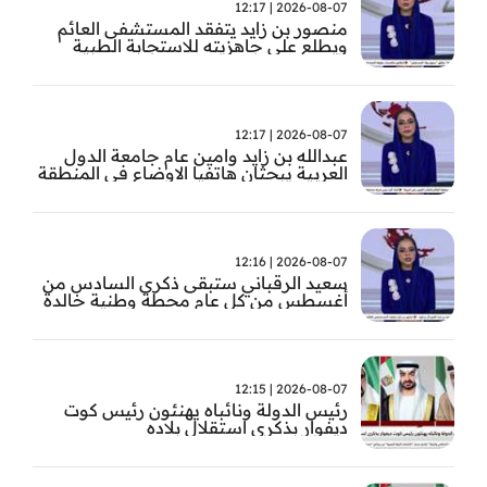
2026-08-07 | 12:17
منصور بن زايد يتفقد المستشفى العائم
ويطلع على جاهزيته للاستجابة الطبية
الطارئة
2026-08-07 | 12:17
عبدالله بن زايد وامين عام جامعة الدول
العربية يبحثان هاتفيا الاوضاع في المنطقة
2026-08-07 | 12:16
سعيد الرقباني ستبقى ذكرى السادس من
أغسطس من كل عام محطة وطنية خالدة
في تاريخ الإمارات نستحضر فيها بفخر رؤية
الوالد المؤسس
2026-08-07 | 12:15
رئيس الدولة ونائباه يهنئون رئيس كوت
ديفوار بذكرى استقلال بلاده