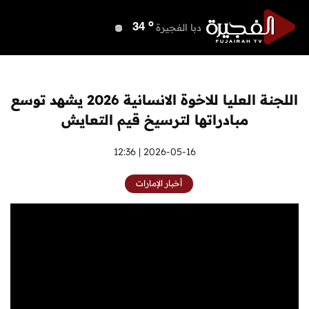
o
دبي
40
o
دبا الفجيرة
34
o
مسافي
34
o
الشارقة
39
o
عجمان
40
اللجنة العليا للاخوة الانسانية 2026 يشهد توسع
o
أم القيوين
40
مبادراتها لترسيخ قيم التعايش
o
راس الخيمة
40
o
الفجيرة
2026-05-16 | 12:36
33
أخبار الإمارات