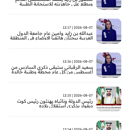
ويطلع على جاهزيته للاستجابة الطبية
الطارئة
2026-08-07 | 12:17
عبدالله بن زايد وامين عام جامعة الدول
العربية يبحثان هاتفيا الاوضاع في المنطقة
2026-08-07 | 12:16
سعيد الرقباني ستبقى ذكرى السادس من
أغسطس من كل عام محطة وطنية خالدة
في تاريخ الإمارات نستحضر فيها بفخر رؤية
الوالد المؤسس
2026-08-07 | 12:15
رئيس الدولة ونائباه يهنئون رئيس كوت
ديفوار بذكرى استقلال بلاده
2026-08-07 | 12:14