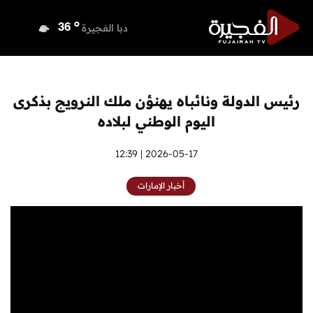
o
دبي
37
o
دبا الفجيرة
36
o
مسافي
36
o
الشارقة
36
o
عجمان
36
رئيس الدولة ونائباه يهنؤن ملك النرويج بذكرى
o
أم القيوين
36
اليوم الوطني لبلاده
o
راس الخيمة
36
o
الفجيرة
2026-05-17 | 12:39
34
أخبار الإمارات