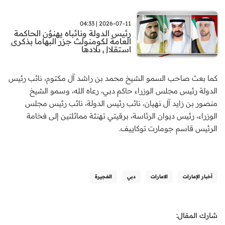
2026-07-11 | 04:33
رئيس الدولة ونائباه يهنؤن الحاكمة
العامة لكومنولث جزر البهاما بذكرى
استقلال بلادها
كما بعث صاحب السمو الشيخ محمد بن راشد آل مكتوم، نائب رئيس
الدولة رئيس مجلس الوزراء حاكم دبي، رعاه الله، وسمو الشيخ
منصور بن زايد آل نهيان، نائب رئيس الدولة، نائب رئيس مجلس
الوزراء، رئيس ديوان الرئاسة، برقيتي تهنئة مماثلتين إلى فخامة
الرئيس قاسم جومارت توكاييف.
أخبار الإمارات
الامارات
دبي
الفجيرة
شارك المقال: