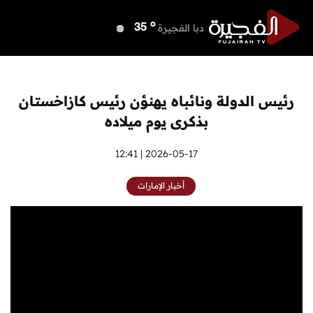
o
دبي
38
o
دبا الفجيرة
35
o
مسافي
35
o
الشارقة
38
o
عجمان
37
رئيس الدولة ونائباه يهنؤن رئيس كازاخستان
o
أم القيوين
37
بذكرى يوم ميلاده
o
راس الخيمة
37
o
الفجيرة
2026-05-17 | 12:41
34
أخبار الإمارات