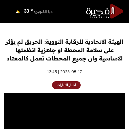
o
دبي
35
o
دبا الفجيرة
33
o
مسافي
33
o
الشارقة
33
o
عجمان
33
الهيئة الاتحادية للرقابة النووية: الحريق لم يؤثر
o
أم القيوين
33
على سلامة المحطة او جاهزية انظمتها
o
راس الخيمة
34
الاساسية وان جميع المحطات تعمل كالمعتاد
o
الفجيرة
33
2026-05-17 | 12:45
أخبار الإمارات