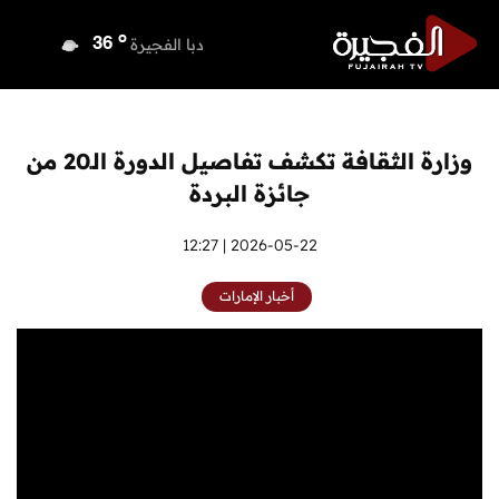
o
دبي
37
o
دبا الفجيرة
36
o
مسافي
36
o
الشارقة
36
o
عجمان
36
وزارة الثقافة تكشف تفاصيل الدورة الـ20 من
o
أم القيوين
36
جائزة البردة
o
راس الخيمة
36
o
الفجيرة
2026-05-22 | 12:27
36
أخبار الإمارات