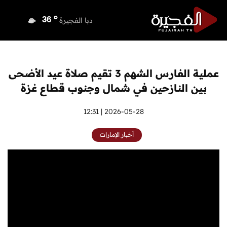
o
دبي
37
o
دبا الفجيرة
36
o
مسافي
36
o
الشارقة
36
o
عجمان
36
عملية الفارس الشهم 3 تقيم صلاة عيد الأضحى
o
أم القيوين
36
بين النازحين في شمال وجنوب قطاع غزة
o
راس الخيمة
36
o
الفجيرة
2026-05-28 | 12:31
34
أخبار الإمارات