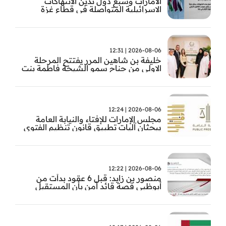
الامارات وسبع دول تدين الانتهاكات
الاسرائيلية المتواصلة في قطاع غزة
2026-08-06 | 12:31
خليفة بن شاهين المرر يفتتح المرحلة
الاولى من جناح سمو الشيخة فاطمة بنت
مبارك للجراحة النسائية والتوليد في
مستشفى المقاصد
2026-08-06 | 12:24
مجلس الإمارات للإفتاء والنيابة العامة
يبحثان آليات تطبيق قانون تنظيم الفتوى
وضبط المخالفات
2026-08-06 | 12:22
منصور بن زايد: قبل 6 عقود بدأت من
أبوظبي قصة قائد آمن بأن المستقبل
يُصنع بالإرادة والعمل