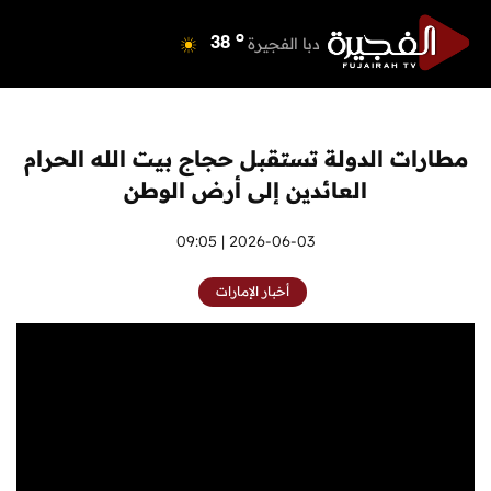
o
دبي
39
o
دبا الفجيرة
38
o
مسافي
38
o
الشارقة
41
o
عجمان
39
مطارات الدولة تستقبل حجاج بيت الله الحرام
o
أم القيوين
39
العائدين إلى أرض الوطن
o
راس الخيمة
38
o
الفجيرة
2026-06-03 | 09:05
37
أخبار الإمارات