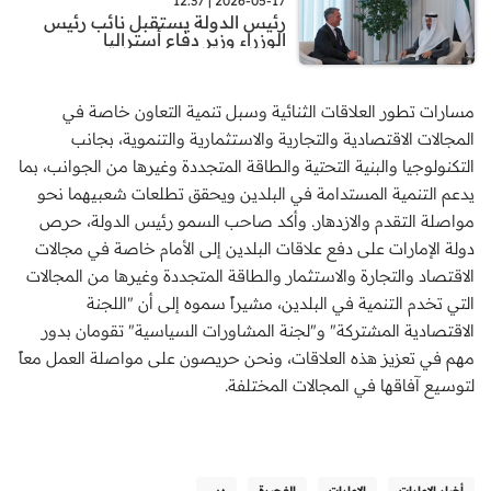
2026-05-17 | 12:37
رئيس الدولة يستقبل نائب رئيس
الوزراء وزير دفاع أستراليا
مسارات تطور العلاقات الثنائية وسبل تنمية التعاون خاصة في
المجالات الاقتصادية والتجارية والاستثمارية والتنموية، بجانب
التكنولوجيا والبنية التحتية والطاقة المتجددة وغيرها من الجوانب، بما
يدعم التنمية المستدامة في البلدين ويحقق تطلعات شعبيهما نحو
مواصلة التقدم والازدهار. وأكد صاحب السمو رئيس الدولة، حرص
دولة الإمارات على دفع علاقات البلدين إلى الأمام خاصة في مجالات
الاقتصاد والتجارة والاستثمار والطاقة المتجددة وغيرها من المجالات
التي تخدم التنمية في البلدين، مشيراً سموه إلى أن "اللجنة
الاقتصادية المشتركة" و"لجنة المشاورات السياسية" تقومان بدور
مهم في تعزيز هذه العلاقات، ونحن حريصون على مواصلة العمل معاً
لتوسيع آفاقها في المجالات المختلفة.
أخبار الإمارات
الامارات
الفجيرة
دبي