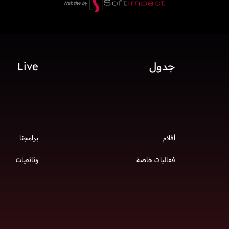
جدول
Live
أفلام
برامجنا
فعاليات خاصة
وثائقيات