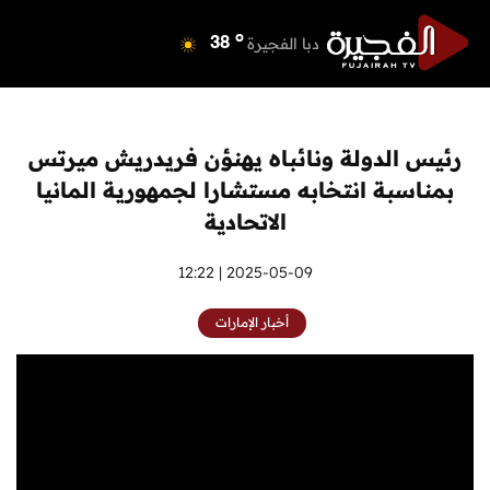
o
دبي
40
o
دبا الفجيرة
38
o
مسافي
38
o
الشارقة
41
o
عجمان
40
رئيس الدولة ونائباه يهنؤن فريدريش ميرتس
o
أم القيوين
39
بمناسبة انتخابه مستشارا لجمهورية المانيا
o
راس الخيمة
40
الاتحادية
o
الفجيرة
36
2025-05-09 | 12:22
أخبار الإمارات