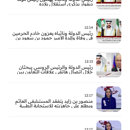
ديفوار بذكرى استقلال بلاده
12:14
رئيس الدولة ونائباه يعزون خادم الحرمين
في وفاة والدة الأمير حمود بن سعود بن
عبد العزيز آل سعود
12:13
رئيس الدولة والرئيس الروسي يبحثان
خلال اتصال هاتفي علاقات التعاون بين
البلدين
12:17
منصور بن زايد يتفقد المستشفى العائم
ويطلع على جاهزيته للاستجابة الطبية
الطارئة
12:17