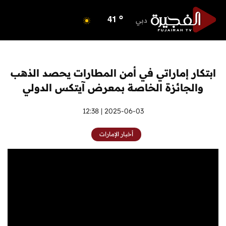
o
ابوظبي
40
o
دبي
41
o
دبا الفجيرة
35
o
مسافي
35
o
الشارقة
41
ابتكار إماراتي في أمن المطارات يحصد الذهب
o
عجمان
41
والجائزة الخاصة بمعرض آيتكس الدولي
o
أم القيوين
40
o
راس الخيمة
2025-06-03 | 12:38
40
o
الفجيرة
35
أخبار الإمارات