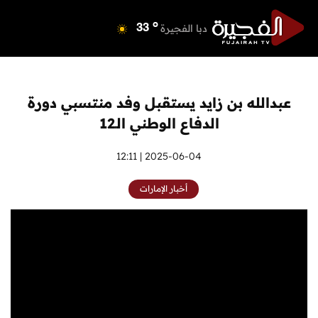
o
دبي
36
o
دبا الفجيرة
33
o
مسافي
33
o
الشارقة
34
o
عجمان
33
عبدالله بن زايد يستقبل وفد منتسبي دورة
o
أم القيوين
33
الدفاع الوطني الـ12
o
راس الخيمة
34
o
الفجيرة
2025-06-04 | 12:11
32
أخبار الإمارات