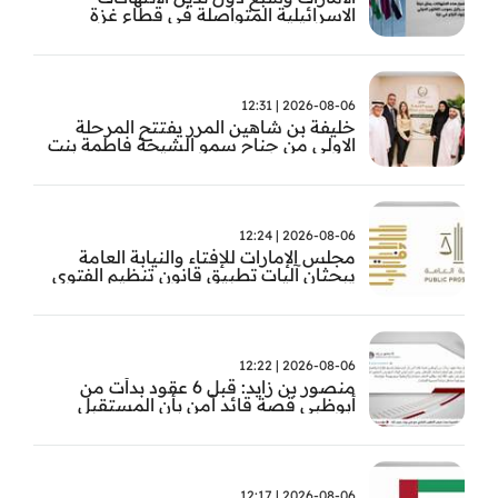
الاسرائيلية المتواصلة في قطاع غزة
2026-08-06 | 12:31
خليفة بن شاهين المرر يفتتح المرحلة
الاولى من جناح سمو الشيخة فاطمة بنت
مبارك للجراحة النسائية والتوليد في
مستشفى المقاصد
2026-08-06 | 12:24
مجلس الإمارات للإفتاء والنيابة العامة
يبحثان آليات تطبيق قانون تنظيم الفتوى
وضبط المخالفات
2026-08-06 | 12:22
منصور بن زايد: قبل 6 عقود بدأت من
أبوظبي قصة قائد آمن بأن المستقبل
يُصنع بالإرادة والعمل
2026-08-06 | 12:17