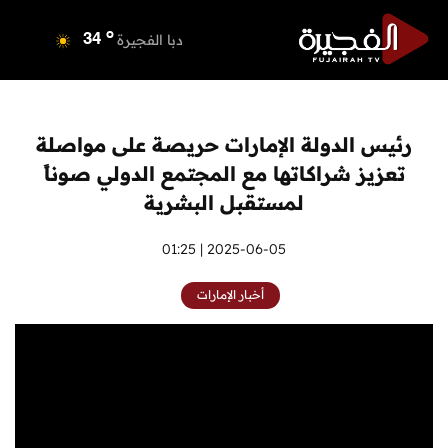
o
دبي
35
o
دبا الفجيرة
34
o
مسافي
34
o
الشارقة
33
o
عجمان
33
رئيس الدولة الإمارات حريصة على مواصلة
o
أم القيوين
33
تعزيز شراكاتها مع المجتمع الدولي صوناً
o
راس الخيمة
34
لمستقبل البشرية
o
الفجيرة
33
2025-06-05 | 01:25
أخبار الإمارات