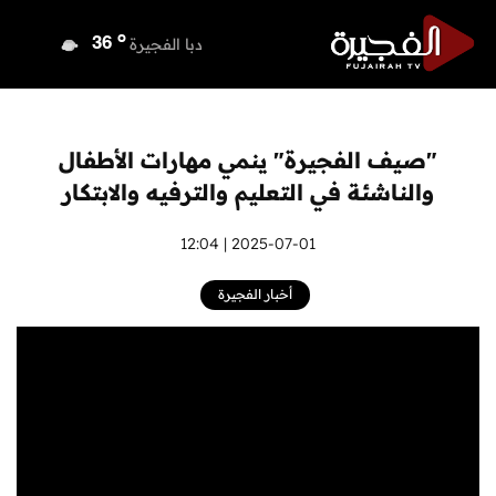
o
دبي
37
o
دبا الفجيرة
36
o
مسافي
36
o
الشارقة
36
o
عجمان
36
"صيف الفجيرة" ينمي مهارات الأطفال
o
أم القيوين
36
والناشئة في التعليم والترفيه والابتكار
o
راس الخيمة
36
o
الفجيرة
2025-07-01 | 12:04
34
أخبار الفجيرة