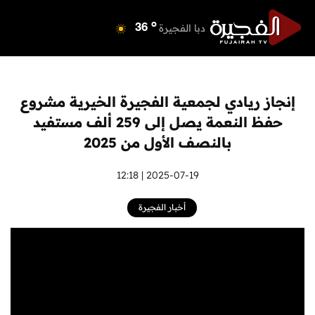
o
دبي
40
o
دبا الفجيرة
36
o
مسافي
36
o
الشارقة
42
o
عجمان
41
إنجاز ريادي لجمعية الفجيرة الخيرية مشروع
o
أم القيوين
39
حفظ النعمة يصل إلى 259 ألف مستفيد
o
راس الخيمة
39
بالنصف الأول من 2025
o
الفجيرة
35
2025-07-19 | 12:18
أخبار الفجيرة