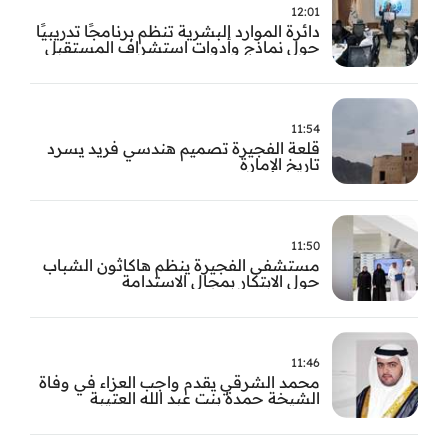
12:01
دائرة الموارد البشرية تنظم برنامجًا تدريبيًا
حول نماذج وأدوات استشراف المستقبل
11:54
قلعة الفجيرة تصميم هندسي فريد يسرد
تاريخ الإمارة
11:50
مستشفى الفجيرة ينظم هاكاثون الشباب
حول الابتكار بمجال الاستدامة
11:46
محمد الشرقي يقدم واجب العزاء في وفاة
الشيخة حمدة بنت عبد الله العتيبة