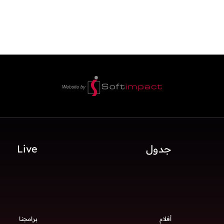
جدول
Live
أفلام
برامجنا