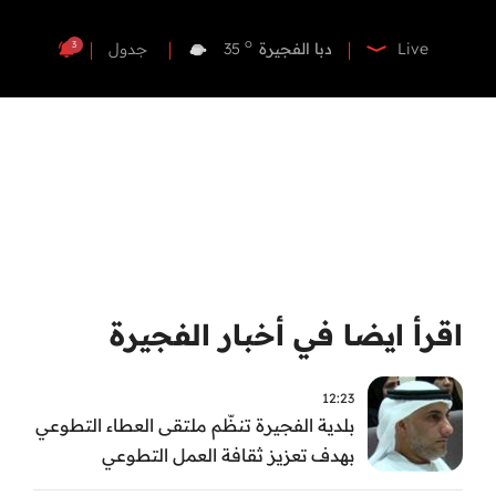
o
دبي
37
o
دبا الفجيرة
35
3
Live
جدول
o
مسافي
35
o
الشارقة
36
o
عجمان
35
o
أم القيوين
36
o
راس الخيمة
35
o
الفجيرة
34
اقرأ ايضا في أخبار الفجيرة
12:23
بلدية الفجيرة تنظّم ملتقى العطاء التطوعي
بهدف تعزيز ثقافة العمل التطوعي