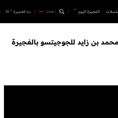
o
دبي
41
o
لسلات
الفجيرة اليوم
دبا الفجيرة
35
Live
o
مسافي
35
o
الشارقة
41
o
عجمان
40
o
أم القيوين
39
o
راس الخيمة
41
o
الفجيرة
34