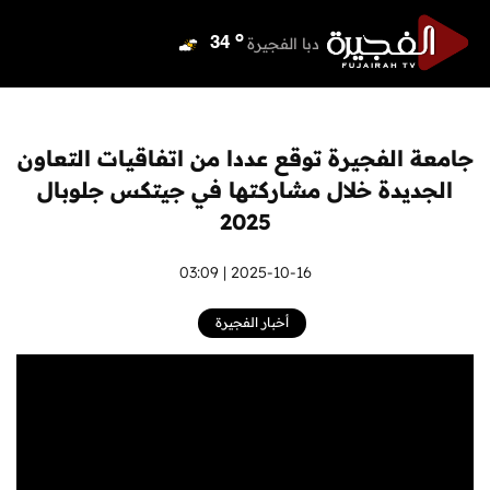
o
دبي
38
o
دبا الفجيرة
34
o
مسافي
34
o
الشارقة
38
o
عجمان
38
جامعة الفجيرة توقع عددا من اتفاقيات التعاون
o
أم القيوين
38
الجديدة خلال مشاركتها في جيتكس جلوبال
o
راس الخيمة
38
2025
o
الفجيرة
34
2025-10-16 | 03:09
أخبار الفجيرة