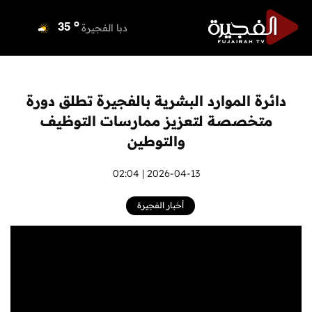
o
دبي
36
o
دبا الفجيرة
35
o
مسافي
35
o
الشارقة
36
o
عجمان
35
دائرة الموارد البشرية بالفجيرة تطلق دورة
o
أم القيوين
36
متخصصة لتعزيز ممارسات التوظيف
o
راس الخيمة
34
والتوطين
o
الفجيرة
33
2026-04-13 | 02:04
أخبار الفجيرة