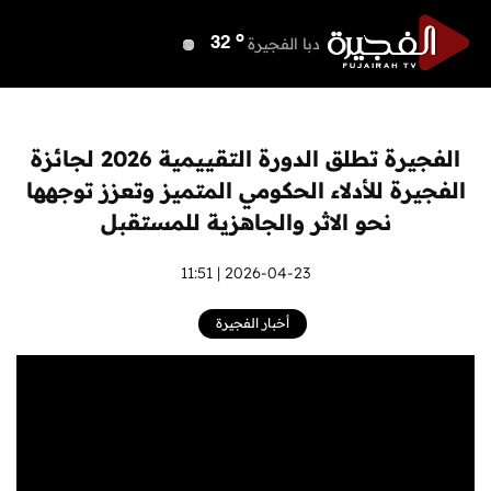
o
دبي
40
o
دبا الفجيرة
32
o
مسافي
32
o
الشارقة
39
o
عجمان
40
الفجيرة تطلق الدورة التقييمية 2026 لجائزة
o
أم القيوين
40
الفجيرة للأدلاء الحكومي المتميز وتعزز توجهها
o
راس الخيمة
38
نحو الاثر والجاهزية للمستقبل
o
الفجيرة
31
2026-04-23 | 11:51
أخبار الفجيرة