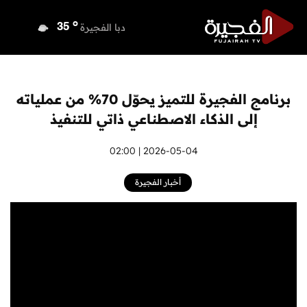
o
دبي
36
o
دبا الفجيرة
35
o
مسافي
35
o
الشارقة
34
o
عجمان
34
برنامج الفجيرة للتميز يحوّل 70% من عملياته
o
أم القيوين
34
إلى الذكاء الاصطناعي ذاتي للتنفيذ
o
راس الخيمة
33
o
الفجيرة
2026-05-04 | 02:00
35
أخبار الفجيرة