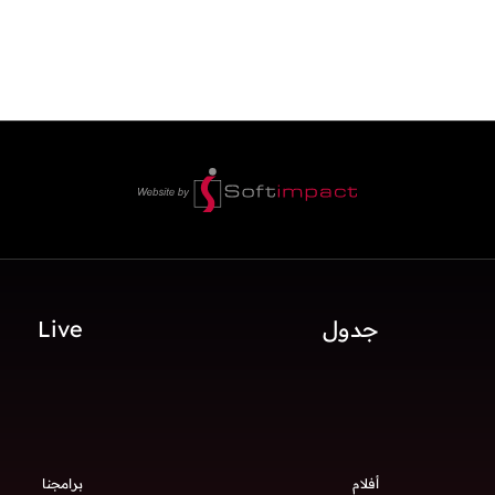
جدول
Live
أفلام
برامجنا