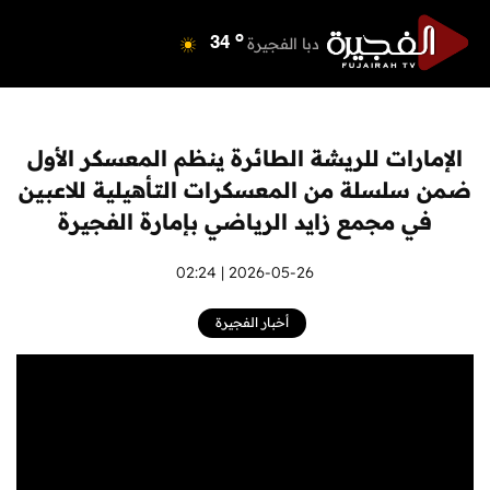
o
دبي
40
o
دبا الفجيرة
34
o
مسافي
34
o
الشارقة
41
o
عجمان
41
الإمارات للريشة الطائرة ينظم المعسكر الأول
o
أم القيوين
40
ضمن سلسلة من المعسكرات التأهيلية للاعبين
o
راس الخيمة
41
في مجمع زايد الرياضي بإمارة الفجيرة
o
الفجيرة
33
2026-05-26 | 02:24
أخبار الفجيرة