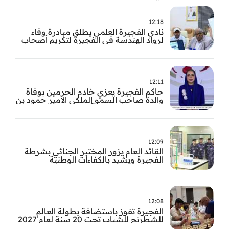
12:18
نادي الفجيرة العلمي يطلق مبادرة وفاء
لرواد الهندسة في الفجيرة لتكريم أصحاب
العطاء وترسيخ الإرث الهندسي بالفجيرة
12:11
حاكم الفجيرة يعزي خادم الحرمين بوفاة
والدة صاحب السمو الملكي الأمير حمود بن
سعود بن عبد العزيز آل سعود
12:09
القائد العام يزور المختبر الجنائي بشرطة
الفجيرة ويشيد بالكفاءات الوطنية
والتقنيات الحديثة
12:08
الفجيرة تفوز باستضافة بطولة العالم
للشطرنج للشباب تحت 20 سنة لعام 2027