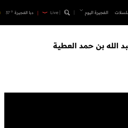
o
دبي
39
o
لسلات
الفجيرة اليوم
دبا الفجيرة
37
Live
o
مسافي
37
o
الشارقة
41
o
عجمان
40
د الله بن حمد العطية
o
أم القيوين
39
o
راس الخيمة
38
o
الفجيرة
36