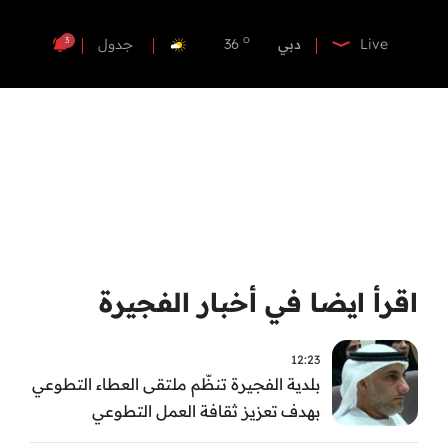
o
ابوظبي
37
o
دبي
36
3
Live
جدول
o
دبا الفجيرة
35
o
مسافي
35
o
الشارقة
34
o
عجمان
35
o
أم القيوين
35
o
راس الخيمة
34
o
الفجيرة
33
اقرأ ايضا في أخبار الفجيرة
12:23
بلدية الفجيرة تنظّم ملتقى العطاء التطوعي
بهدف تعزيز ثقافة العمل التطوعي