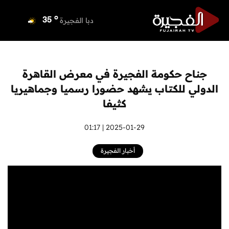
o
دبي
36
o
دبا الفجيرة
35
o
مسافي
35
o
الشارقة
36
o
عجمان
35
جناح حكومة الفجيرة في معرض القاهرة
o
أم القيوين
36
الدولي للكتاب يشهد حضورا رسميا وجماهيريا
o
راس الخيمة
34
كثيفا
o
الفجيرة
33
2025-01-29 | 01:17
أخبار الفجيرة