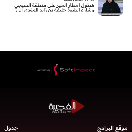
هطول أمطار الخير على منطقة السيجي
وشارع الشيخ خليفة بن زايد المؤدي إلى
الفجيرة
موقع البرامج
جدول