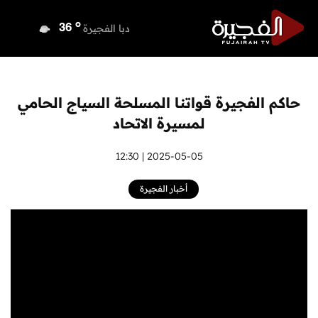
o
دبي
37
o
دبا الفجيرة
36
o
مسافي
36
o
الشارقة
36
o
عجمان
36
حاكم الفجيرة قواتنا المسلحة السياج الحامي
o
أم القيوين
36
لمسيرة الاتحاد
o
راس الخيمة
36
o
الفجيرة
2025-05-05 | 12:30
34
أخبار الفجيرة