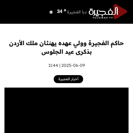
o
دبي
40
o
دبا الفجيرة
34
o
مسافي
34
o
الشارقة
40
o
عجمان
40
حاكم الفجيرة وولي عهده يهنئان ملك الأردن
o
أم القيوين
40
بذكرى عيد الجلوس
o
راس الخيمة
41
o
الفجيرة
2025-06-09 | 11:44
33
أخبار الفجيرة