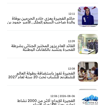
12:11
حاكم الفجيرة يعزي خادم الحرمين بوفاة
والدة صاحب السمو الملكي الأمير حمود بن
سعود بن عبد العزيز آل سعود
12:09
القائد العام يزور المختبر الجنائي بشرطة
الفجيرة ويشيد بالكفاءات الوطنية
والتقنيات الحديثة
12:08
الفجيرة تفوز باستضافة بطولة العالم
للشطرنج للشباب تحت 20 سنة لعام 2027
2026-08-06 | 12:06
الفجيرة للإبداع: أكثر من 2000 نشاط
تجاري يعزز الاقتصاد الإبداعي