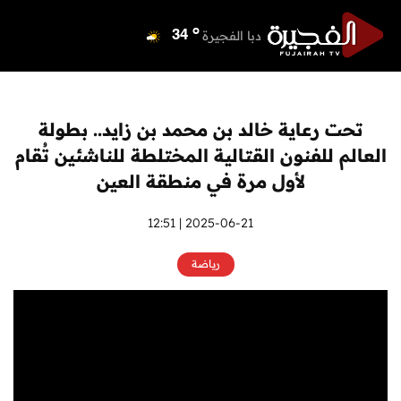
o
دبي
36
o
دبا الفجيرة
34
o
مسافي
34
o
الشارقة
36
o
عجمان
36
تحت رعاية خالد بن محمد بن زايد.. بطولة
o
أم القيوين
36
العالم للفنون القتالية المختلطة للناشئين تُقام
o
راس الخيمة
36
لأول مرة في منطقة العين
o
الفجيرة
33
2025-06-21 | 12:51
رياضة