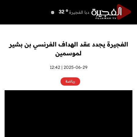
o
دبي
38
o
دبا الفجيرة
32
o
مسافي
32
o
الشارقة
37
o
عجمان
37
الفجيرة يجدد عقد الهداف الفرنسي بن بشير
o
أم القيوين
37
لموسمين
o
راس الخيمة
37
o
الفجيرة
2025-06-29 | 12:42
32
رياضة