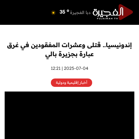
o
دبي
41
o
دبا الفجيرة
35
o
مسافي
35
o
الشارقة
41
o
عجمان
41
إندونيسيا.. قتلى وعشرات المفقودين في غرق
o
أم القيوين
40
عبارة بجزيرة بالي
o
راس الخيمة
40
o
الفجيرة
2025-07-04 | 12:21
34
أخبار إقليمية ودولية