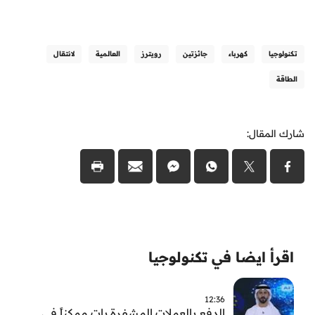
تكنولوجيا
كهرباء
جائزتين
رويترز
العالمية
لانتقال
الطاقة
شارك المقال:
اقرأ ايضا في تكنولوجيا
12:36
الدفع بالعملات المشفرة بات ممكناً في