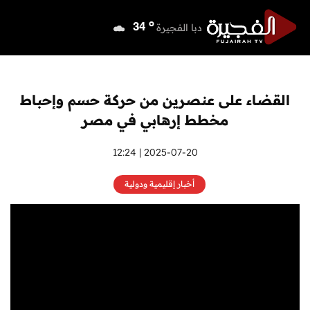
o
دبي
39
o
دبا الفجيرة
34
o
مسافي
34
o
الشارقة
40
o
عجمان
39
القضاء على عنصرين من حركة حسم وإحباط
o
أم القيوين
39
مخطط إرهابي في مصر
o
راس الخيمة
39
o
الفجيرة
2025-07-20 | 12:24
33
أخبار إقليمية ودولية